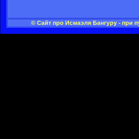
© Сайт про Исмаэля Бангуру - при 