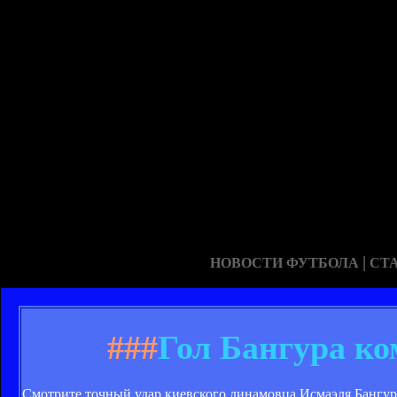
|
НОВОСТИ ФУТБОЛА
СТ
###
Гол Бангура к
Смотрите точный удар киевского динамовца Исмаэля Бангур