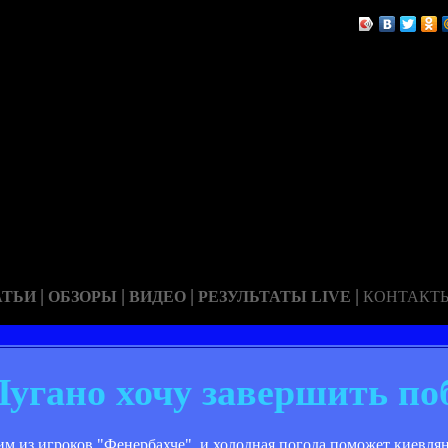
|
|
|
|
АТЬИ
ОБЗОРЫ
ВИДЕО
РЕЗУЛЬТАТЫ LIVE
КОНТАКТ
Лугано хочу завершить по
им из игроков "Фенербахче", и холодная погода поможет киевля