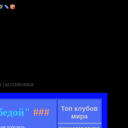
|
Ы
КОТИРОВКИ
Топ клубов
бедой"
###
мира
нам победить.