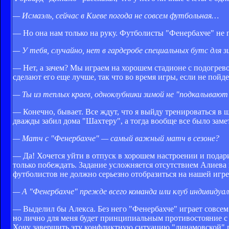
— Исмаэль, сейчас в Киеве погода не совсем футбольная…
— Но она нам только на руку. Футболисты "Фенербахче" не 
— У тебя, случайно, нет в гардеробе специальных бутс для 
— Нет, а зачем? Мы играем на хорошем стадионе с подогрев
сделают его еще лучше, так что во время игры, если не пойде
— Ты из теплых краев, одноклубники зимой не "подкалывают
— Конечно, бывает. Все ждут, что я выйду тренироваться в ш
дважды забил дома "Шахтеру", а тогда вообще все было заме
— Матч с "Фенербахче" — самый важный матч в сезоне?
— Да! Хочется уйти в отпуск в хорошем настроении и подар
только побеждать. Задание усложняется отсутствием Алиева 
футболистов не должно серьезно отобразиться на нашей игре
— А "Фенербахче" прежде всего команда или клуб индивидуал
— Выделил бы Алекса. Без него "Фенербахче" играет совсем 
но лично для меня будет принципиальным противостояние с 
Хочу завершить эту конфликтную ситуацию "динамовской" 