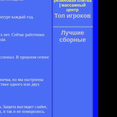
резиновая плитка
|
массажный
центр
Топ игроков
ратуре каждый год.
Лучшие
х нет. Сейчас работники
сборные
ода.
ессионал. В прошлом сезоне
 ничья, но мы настроены
ствие одного или двух
. Защита выглядит слабее,
, и так и не помирились.