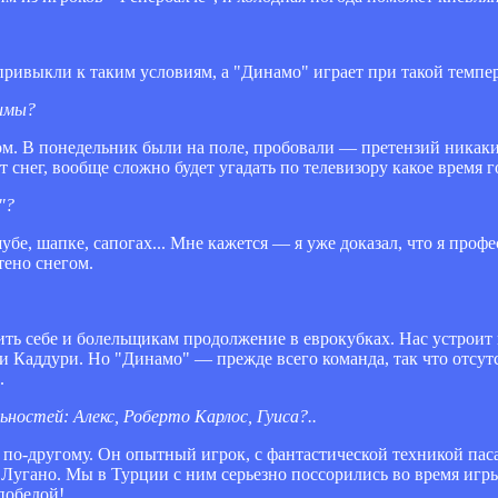
привыкли к таким условиям, а "Динамо" играет при такой темпе
зимы?
ом. В понедельник были на поле, пробовали — претензий никаки
т снег, вообще сложно будет угадать по телевизору какое время г
"?
убе, шапке, сапогах... Мне кажется — я уже доказал, что я проф
тено снегом.
ить себе и болельщикам продолжение в еврокубках. Нас устроит
и Каддури. Но "Динамо" — прежде всего команда, так что отсут
.
ьностей: Алекс, Роберто Карлос, Гуиса?..
по-другому. Он опытный игрок, с фантастической техникой паса
Лугано. Мы в Турции с ним серьезно поссорились во время игры
победой!