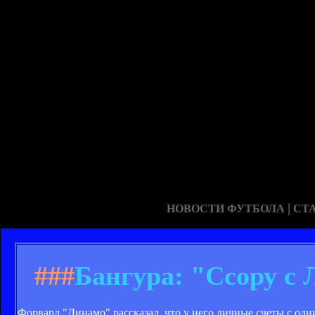
|
НОВОСТИ ФУТБОЛА
СТ
###
Бангура: "Ссору с 
Форвард "Динамо" рассказал, что у него личные счеты с одн