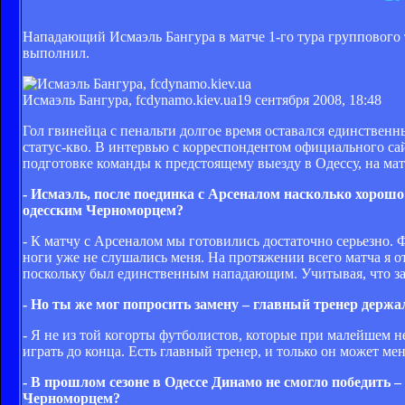
Нападающий Исмаэль Бангура в матче 1-го тура групповог
выполнил.
Исмаэль Бангура, fcdynamo.kiev.ua
19 сентября 2008, 18:48
Гол гвинейца с пенальти долгое время оставался единственн
статус-кво. В интервью с корреспондентом официального са
подготовке команды к предстоящему выезду в Одессу, на м
- Исмаэль, после поединка с Арсеналом насколько хорош
одесским Черноморцем?
- К матчу с Арсеналом мы готовились достаточно серьезно.
ноги уже не слушались меня. На протяжении всего матча я от
поскольку был единственным нападающим. Учитывая, что за
- Но ты же мог попросить замену – главный тренер держал
- Я не из той когорты футболистов, которые при малейшем н
играть до конца. Есть главный тренер, и только он может мен
- В прошлом сезоне в Одессе Динамо не смогло победить 
Черноморцем?