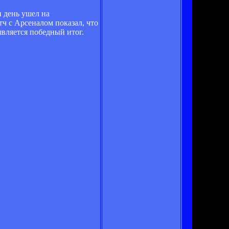
н день ушел на
ч с Арсеналом показал, что
является победный итог.