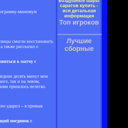
воздушные шары
саратов купить -
вся детальная
программу-минимум
информация
Топ игроков
Лучшие
итанцы смогли восстановить
 также рассказал о
сборные
овиться к матчу с
ледние десять минут мои
нге, так и на левом,
ними пришлось нелегко.
нно ударил – я привык
ящий поединок с