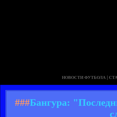
|
НОВОСТИ ФУТБОЛА
СТ
###
Бангура: "Последн
с