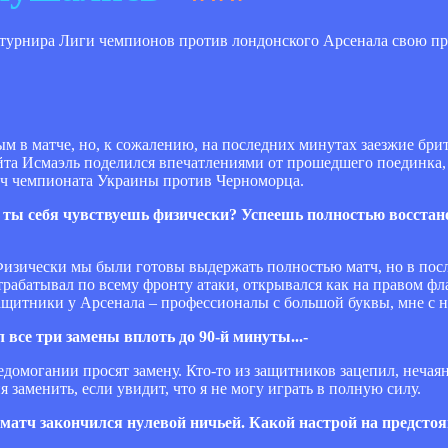
о турнира Лиги чемпионов против лондонского Арсенала свою 
ым в матче, но, к сожалению, на последних минутах заезжие бр
йта Исмаэль поделился впечатлениями от прошедшего поединка, а
атч чемпионата Украины против Черноморца.
о ты себя чувствуешь физически? Успеешь полностью восстан
 Физически мы были готовы выдержать полностью матч, но в пос
рабатывал по всему фронту атаки, открывался как на правом фла
щитники у Арсенала – профессионалы с большой буквы, мне с 
 все три замены вплоть до 90-й минуты...-
едомогании просят замену. Кто-то из защитников зацепил, нечая
я заменить, если увидит, что я не могу играть в полную силу.
– матч закончился нулевой ничьей. Какой настрой на предсто