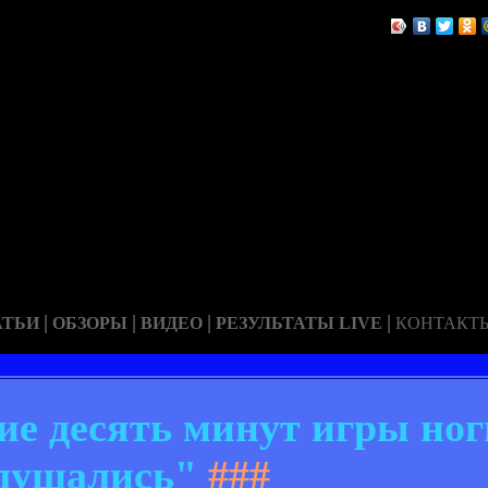
|
|
|
|
АТЬИ
ОБЗОРЫ
ВИДЕО
РЕЗУЛЬТАТЫ LIVE
КОНТАКТ
ие десять минут игры ног
лушались"
###