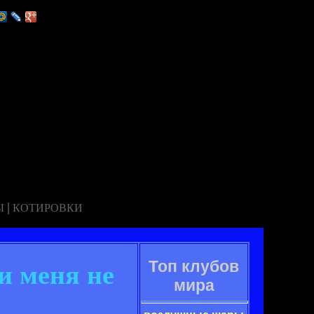
|
Ы
КОТИРОВКИ
Топ клубов
и меня не
мира